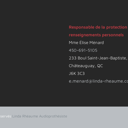
Responsable de la protection
renseignements personnels
Mme Élise Ménard
450-691-5105
233 Boul Saint-Jean-Baptiste
Châteauguay, QC
J6K 3C3
e.menard@linda-rheaume.
c
éservés
Linda Rhéaume Audioprothésiste