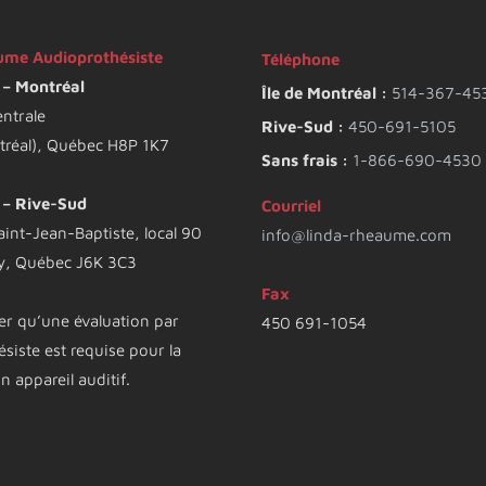
ume Audioprothésiste
Téléphone
l – Montréal
Île de Montréal :
514-367-45
ntrale
Rive-Sud :
450-691-5105
ntréal), Québec H8P 1K7
Sans frais :
1-866-690-4530
l – Rive-Sud
Courriel
aint-Jean-Baptiste, local 90
info@linda-rheaume.com
y, Québec J6K 3C3
Fax
ter qu’une évaluation par
450 691-1054
ésiste est requise pour la
n appareil auditif.